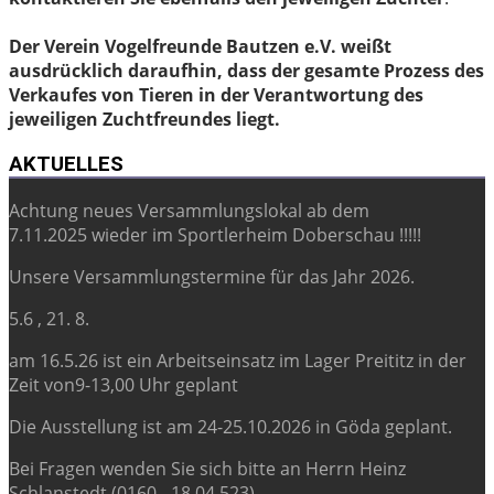
Der Verein Vogelfreunde Bautzen e.V. weißt
ausdrücklich daraufhin, dass der gesamte Prozess des
Verkaufes von Tieren in der Verantwortung des
jeweiligen Zuchtfreundes liegt.
AKTUELLES
Achtung neues Versammlungslokal ab dem
7.11.2025 wieder im Sportlerheim Doberschau !!!!!
Unsere Versammlungstermine für das Jahr 2026.
5.6 , 21. 8.
am 16.5.26 ist ein Arbeitseinsatz im Lager Preititz in der
Zeit von9-13,00 Uhr geplant
Die Ausstellung ist am 24-25.10.2026 in Göda geplant.
Bei Fragen wenden Sie sich bitte an Herrn Heinz
Schlanstedt (0160 - 18 04 523).