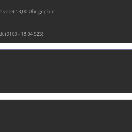
eit von9-13,00 Uhr geplant
t (0160 - 18 04 523).