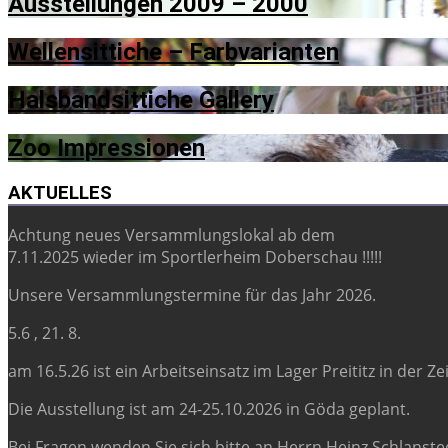
Ausstellungen 2009 – 2000
Wellensittiche – Farbvarianten
Halsbandsittiche Gallery
Zoo Impressionen
AKTUELLES
Achtung neues Versammlungslokal ab dem
7.11.2025 wieder im Sportlerheim Doberschau !!!!!
Unsere Versammlungstermine für das Jahr 2026.
5.6 , 21. 8.
am 16.5.26 ist ein Arbeitseinsatz im Lager Preititz in der Z
Die Ausstellung ist am 24-25.10.2026 in Göda geplant.
Bei Fragen wenden Sie sich bitte an Herrn Heinz Schlansted