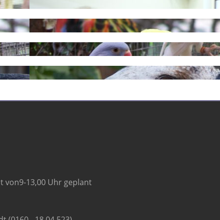
eit von9-13,00 Uhr geplant
t (0160 - 18 04 523).