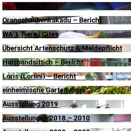
Ausstellung 2021
Orangehaubenkakadu – Bericht
WA 1 Tiere | Cites
Übersicht Artenschutz & Meldepflicht
Halsbandsittich – Bericht
Loris (Loriini) – Bericht
einheimische Gartenvögel
Ausstellung 2019
Ausstellungen 2018 – 2010