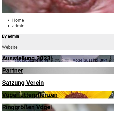
Home
admin
By
admin
Website
Ausstellung 2023
Partner
Satzung Verein
Vogelfutterpflanzen
Ringgrößen Vögel